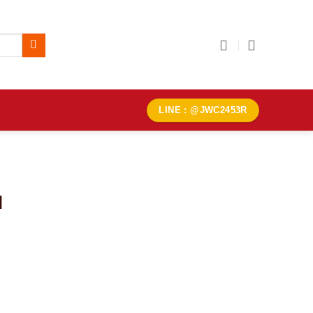
LINE : @JWC2453R
N