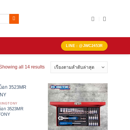
LINE : @JWC2453R
Sorted
Showing all 14 results
by
latest
ก KINGTONY
กบ็อก 3523MR
TONY