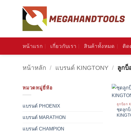
ข้าม
ไป
ยัง
เนื้อหา
หน้าแรก
เกี่ยวกับเรา
สินค้าทั้งหมด
ติด
หน้าหลัก
/
แบรนด์ KINGTONY
/
ลูกบ
หมวดหมู่ยี่ห้อ
ลูกบ็อก
แบรนด์ PHOENIX
ชุดลูก
KING
แบรนด์ MARATHON
แบรนด์ CHAMPION