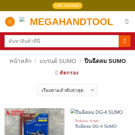
ข้าม
LINE : @JWC2453R
ไป
ยัง
เนื้อหา
ค้นหา:
หน้าหลัก
/
แบรนด์ SUMO
/
ปืนฉีดลม SUMO
คัดกรอง
ปืนฉีดลม SUMO
ปืนฉีดลม DG-4 SUMO