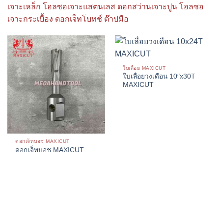
เจาะเหล็ก โฮลซอเจาะแสตนเลส ดอกสว่านเจาะปูน โฮลซอ
เจาะกระเบื้อง ดอกเจ็ทโบทช์ ต๊าปมือ
ใบเลื่อย MAXICUT
ใบเลื่อยวงเดือน 10″x30T
MAXICUT
ดอกเจ็ทบอช MAXICUT
ดอกเจ็ทบอช MAXICUT