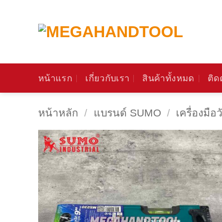
ข้าม
ไป
ยัง
เนื้อหา
หน้าแรก
เกี่ยวกับเรา
สินค้าทั้งหมด
ติด
หน้าหลัก
/
แบรนด์ SUMO
/
เครื่องมือว