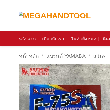
ข้าม
ไป
ยัง
เนื้อหา
หน้าแรก
เกี่ยวกับเรา
สินค้าทั้งหมด
ติด
หน้าหลัก
/
แบรนด์ YAMADA
/
แว่นตา