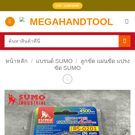
ข้าม
LINE : @JWC2453R
ไป
ยัง
เนื้อหา
ค้นหา:
หน้าหลัก
/
แบรนด์ SUMO
/
ลูกขัด แผ่นขัด แปรง
ขัด SUMO