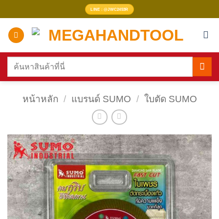
ข้าม
LINE : @JWC2453R
ไป
ยัง
เนื้อหา
ค้นหา:
หน้าหลัก
/
แบรนด์ SUMO
/
ใบตัด SUMO