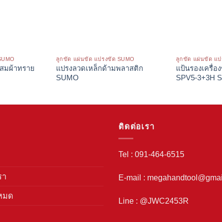
ด SUMO
ลูกขัด แผ่นขัด แปรงขัด SUMO
ลูกขัด แผ่นขัด 
ผสมผ้าทราย
แปรงลวดเหล็กด้ามพลาสติก
แป้นรองเครื่
SUMO
SPV5-3+3H 
ติดต่อเรา
Tel : 091-464-6515
รา
E-mail : megahandtool@gmai
งหมด
Line : @JWC2453R
า