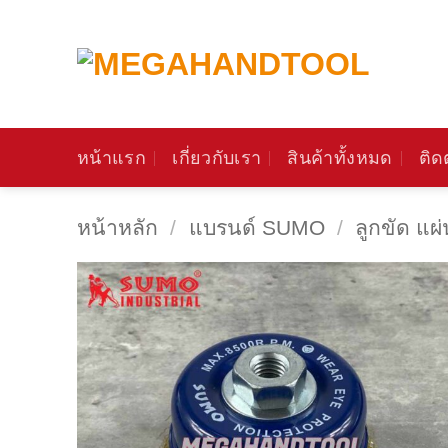
ข้าม
ไป
ยัง
เนื้อหา
หน้าแรก
เกี่ยวกับเรา
สินค้าทั้งหมด
ติด
หน้าหลัก
/
แบรนด์ SUMO
/
ลูกขัด แ