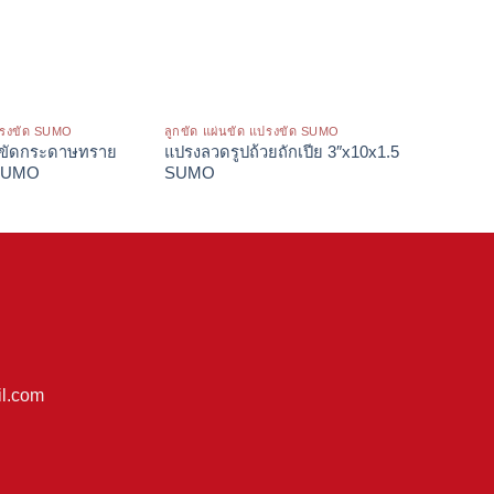
แปรงขัด SUMO
ลูกขัด แผ่นขัด แปรงขัด SUMO
ลูกขัด แผ
องขัดกระดาษทราย
แปรงลวดรูปถ้วยถักเปีย 3″x10x1.5
ลูกขัดแ
SUMO
SUMO
l.com