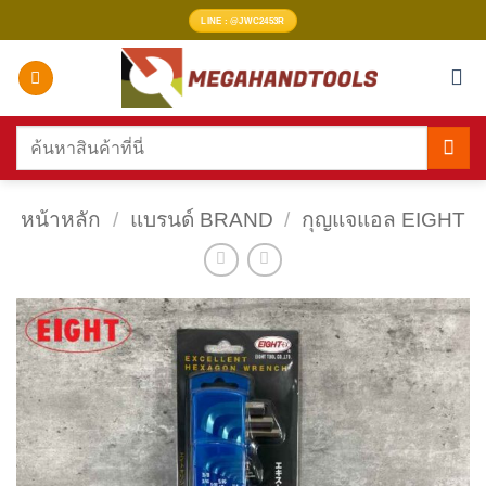
ข้าม
LINE : @JWC2453R
ไป
ยัง
เนื้อหา
ค้นหา:
หน้าหลัก
/
แบรนด์ BRAND
/
กุญแจแอล EIGHT