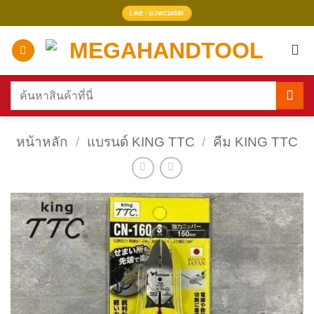
ข้าม
LINE : @JWC2453R
ไป
ยัง
เนื้อหา
ค้นหา:
หน้าหลัก
/
แบรนด์ KING TTC
/
คีม KING TTC