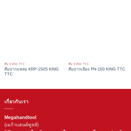
คีม KING TTC
คีม KING TTC
คีมปากแหลม KRP-150S KING
คีมปากเฉียง PN-150 KING TTC
TTC
เกี่ยวกับเรา
Megahandtool
(เมก้าแฮนด์ทูลส์)