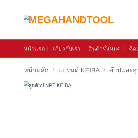
ข้าม
ไป
ยัง
เนื้อหา
หน้าแรก
เกี่ยวกับเรา
สินค้าทั้งหมด
ติด
หน้าหลัก
/
แบรนด์ KEIBA
/
ต๊าปและอ