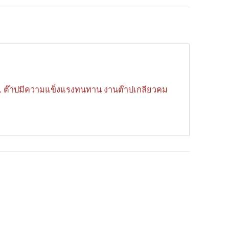
S. ต๊าปมีความแข็งแรงทนทาน งานต๊าปเกลียวคม