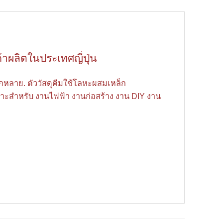
าผลิตในประเทศญี่ปุ่น
กหลาย. ตัววัสดุคีมใช้โลหะผสมเหล็ก
มาะสำหรับ งานไฟฟ้า งานก่อสร้าง งาน DIY งาน