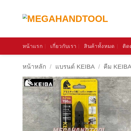
ข้าม
ไป
ยัง
เนื้อหา
หน้าแรก
เกี่ยวกับเรา
สินค้าทั้งหมด
ติด
หน้าหลัก
/
แบรนด์ KEIBA
/
คีม KEIB