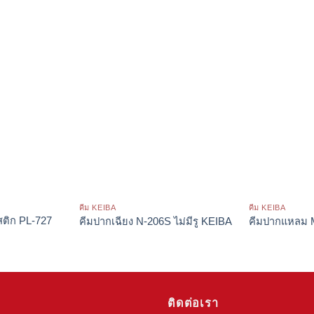
คีม KEIBA
คีม KEIBA
สติก PL-727
คีมปากเฉียง N-206S ไม่มีรู KEIBA
คีมปากแหลม 
ติดต่อเรา