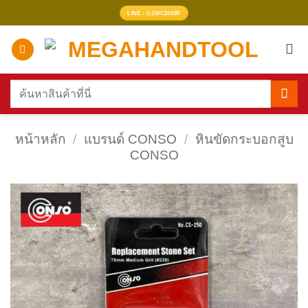
ข้าม
LINE : @JWC2453R
ไป
ยัง
เนื้อหา
ค้นหา:
หน้าหลัก
/
แบรนด์ CONSO
/
หินขัดกระบอกสูบ
CONSO