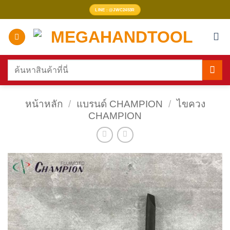
ข้าม
LINE : @JWC2453R
ไป
ยัง
เนื้อหา
ค้นหา:
หน้าหลัก
/
แบรนด์ CHAMPION
/
ไขควง
CHAMPION