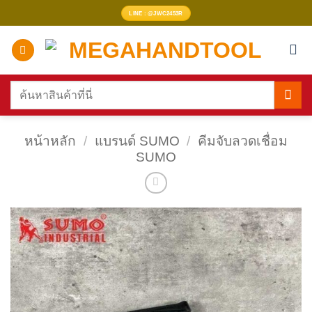
ข้าม
LINE : @JWC2453R
ไป
ยัง
เนื้อหา
ค้นหา:
หน้าหลัก
/
แบรนด์ SUMO
/
คีมจับลวดเชื่อม
SUMO