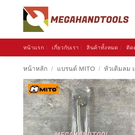
ข้าม
ไป
ยัง
เนื้อหา
หน้าแรก
เกี่ยวกับเรา
สินค้าทั้งหมด
ติด
หน้าหลัก
/
แบรนด์ MITO
/
หัวเติมลม 