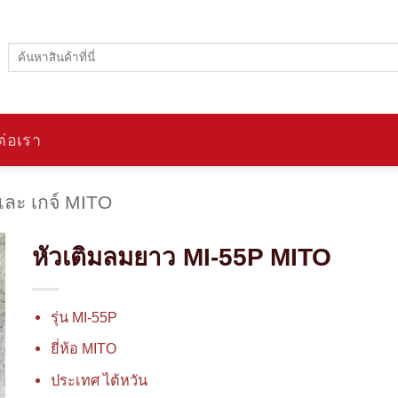
ค้นหา:
ต่อเรา
และ เกจ์ MITO
หัวเติมลมยาว MI-55P MITO
รุ่น MI-55P
ยี่ห้อ MITO
ประเทศ ไต้หวัน